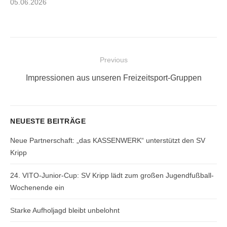
Posted
05.06.2026
on
Beitragsnavigation
Previous
Previous
Impressionen aus unseren Freizeitsport-Gruppen
post:
NEUESTE BEITRÄGE
Neue Partnerschaft: „das KASSENWERK“ unterstützt den SV
Kripp
24. VITO-Junior-Cup: SV Kripp lädt zum großen Jugendfußball-
Wochenende ein
Starke Aufholjagd bleibt unbelohnt