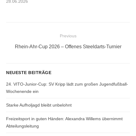
Posted
28.06.2026
on
Beitragsnavigation
Previous
Previous
Rhein-Ahr-Cup 2026 – Offenes Steeldarts-Turnier
post:
NEUESTE BEITRÄGE
24. VITO-Junior-Cup: SV Kripp lädt zum großen Jugendfußball-
Wochenende ein
Starke Aufholjagd bleibt unbelohnt
Freizeitsport in guten Händen: Alexandra Willems übernimmt
Abteilungsleitung