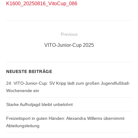
K1600_20250816_VitoCup_086
Beitragsnavigation
Previous
Previous
VITO-Junior-Cup 2025
post:
NEUESTE BEITRÄGE
24. VITO-Junior-Cup: SV Kripp lädt zum großen Jugendfußball-
Wochenende ein
Starke Aufholjagd bleibt unbelohnt
Freizeitsport in guten Händen: Alexandra Willems übernimmt
Abteilungsleitung