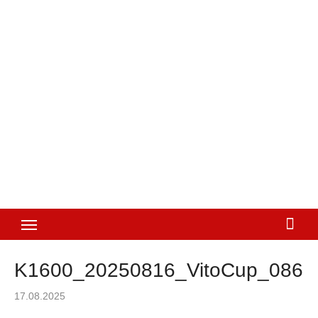
K1600_20250816_VitoCup_086
Posted
17.08.2025
on