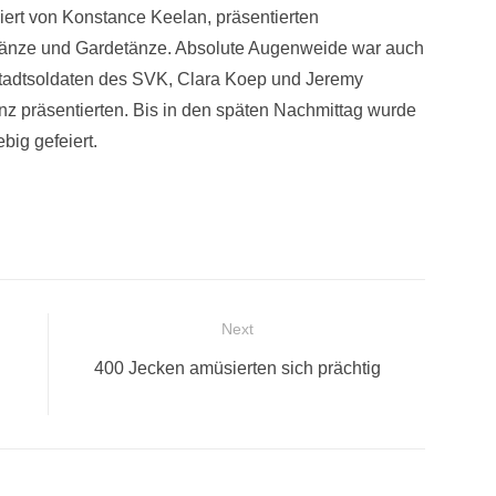
iert von Konstance Keelan, präsentierten
Tänze und Gardetänze. Absolute Augenweide war auch
Stadtsoldaten des SVK, Clara Koep und Jeremy
nz präsentierten. Bis in den späten Nachmittag wurde
big gefeiert.
Next
Next
400 Jecken amüsierten sich prächtig
post: