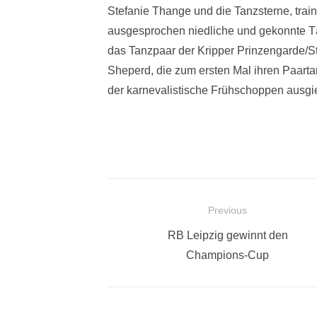
Stefanie Thange und die Tanzsterne, train
ausgesprochen niedliche und gekonnte 
das Tanzpaar der Kripper Prinzengarde/
Sheperd, die zum ersten Mal ihren Paarta
der karnevalistische Frühschoppen ausgie
Beitragsnavigation
Previous
Previous
RB Leipzig gewinnt den
post:
Champions-Cup