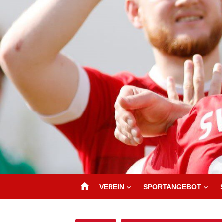
home
VEREIN
SPORTANGEBOT