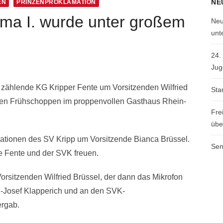
NE
EN
PRINZENPROKLAMATION
ma I. wurde unter großem
Neu
unt
24.
Jug
der zählende KG Kripper Fente um Vorsitzenden Wilfried
Sta
chen Frühschoppen im proppenvollen Gasthaus Rhein-
Fre
übe
ationen des SV Kripp um Vorsitzende Bianca Brüssel.
Sen
e Fente und der SVK freuen.
sitzenden Wilfried Brüssel, der dann das Mikrofon
-Josef Klapperich und an den SVK-
ergab.