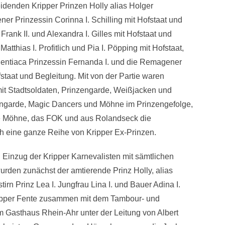
denden Kripper Prinzen Holly alias Holger
r Prinzessin Corinna I. Schilling mit Hofstaat und
rank II. und Alexandra I. Gilles mit Hofstaat und
tthias I. Profitlich und Pia I. Pöpping mit Hofstaat,
Sentiaca Prinzessin Fernanda I. und die Remagener
fstaat und Begleitung. Mit von der Partie waren
mit Stadtsoldaten, Prinzengarde, Weißjacken und
ngarde, Magic Dancers und Möhne im Prinzengefolge,
le Möhne, das FOK und aus Rolandseck die
ch eine ganze Reihe von Kripper Ex-Prinzen.
inzug der Kripper Karnevalisten mit sämtlichen
rden zunächst der amtierende Prinz Holly, alias
rn Prinz Lea I. Jungfrau Lina I. und Bauer Adina I.
ripper Fente zusammen mit dem Tambour- und
m Gasthaus Rhein-Ahr unter der Leitung von Albert