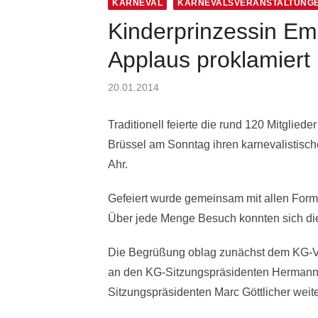
KARNEVAL
KARNEVALSVERANSTALTUNG
Kinderprinzessin Em
Applaus proklamiert
Posted
20.01.2014
on
Traditionell feierte die rund 120 Mitglie
Brüssel am Sonntag ihren karnevalistis
Ahr.
Gefeiert wurde gemeinsam mit allen Form
Über jede Menge Besuch konnten sich di
Die Begrüßung oblag zunächst dem KG-Vor
an den KG-Sitzungspräsidenten Hermann
Sitzungspräsidenten Marc Göttlicher weit