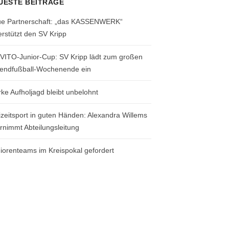
UESTE BEITRÄGE
e Partnerschaft: „das KASSENWERK“
erstützt den SV Kripp
 VITO-Junior-Cup: SV Kripp lädt zum großen
endfußball-Wochenende ein
rke Aufholjagd bleibt unbelohnt
izeitsport in guten Händen: Alexandra Willems
rnimmt Abteilungsleitung
iorenteams im Kreispokal gefordert