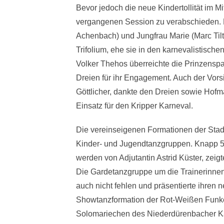
Bevor jedoch die neue Kindertollität im Mit
vergangenen Session zu verabschieden. Pr
Achenbach) und Jungfrau Marie (Marc Til
Trifolium, ehe sie in den karnevalistisc
Volker Thehos überreichte die Prinzensp
Dreien für ihr Engagement. Auch der Vors
Göttlicher, dankte den Dreien sowie Hofm
Einsatz für den Kripper Karneval.
Die vereinseigenen Formationen der Stadt
Kinder- und Jugendtanzgruppen. Knapp 50 
werden von Adjutantin Astrid Küster, zeig
Die Gardetanzgruppe um die Trainerinnen 
auch nicht fehlen und präsentierte ihren
Showtanzformation der Rot-Weißen Funke
Solomariechen des Niederdürenbacher Ka