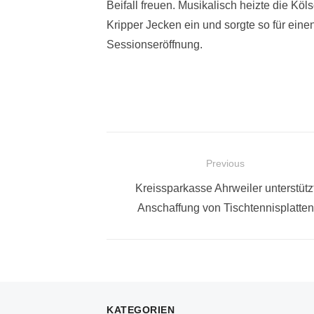
Beifall freuen. Musikalisch heizte die K
Kripper Jecken ein und sorgte so für ein
Sessionseröffnung.
Beitragsnavigation
Previous
Previous
Kreissparkasse Ahrweiler unterstütz
post:
Anschaffung von Tischtennisplatten
KATEGORIEN