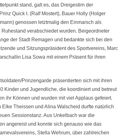
telpunkt stand, galt es, das Dreigestirn der
inz Quick I. (Ralf Mostert), Bauer Holly (Holger
tmann) genossen letztmalig den Einmarsch als
hen Ruhestand verabschiedet wurden. Beigeordneter
ange der Stadt Remagen und bedankte sich bei den
itzende und Sitzungspräsident des Sportvereins, Marc
arschallin Lisa Sowa mit einem Präsent für ihren
soldaten/Prinzengarde präsentierten sich mit ihren
Kinder und Jugendliche, die koordiniert und betreut
ten ihr Können und wurden mit viel Applaus gefeiert.
Elke Theissen und Alina Walscheid durfte natürlich
 neuen Sessionstanz. Aus Unkelbach war die
n angereist und konnte sich genauso wie das
rnevalsvereins, Stella Wehrum, über zahlreichen