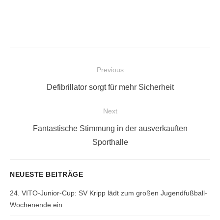
Beitragsnavigation
Previous
Previous
Defibrillator sorgt für mehr Sicherheit
post:
Next
Next
Fantastische Stimmung in der ausverkauften
post:
Sporthalle
NEUESTE BEITRÄGE
24. VITO-Junior-Cup: SV Kripp lädt zum großen Jugendfußball-
Wochenende ein